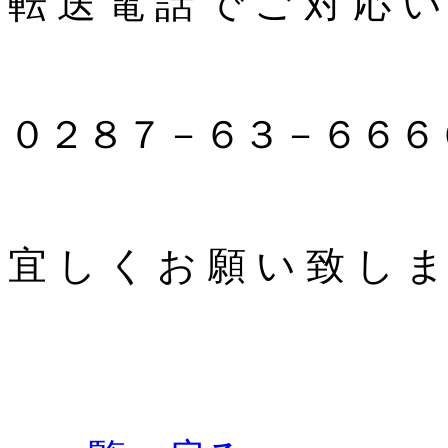
転 送 電 話 で ご 対 応 い
０２８７－６３－６６６
宜 し く お 願 い 致 し ま