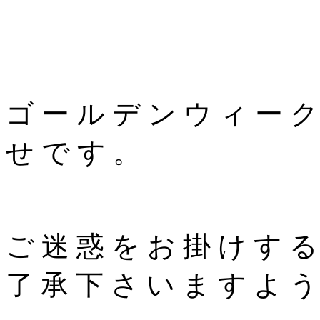
ゴ ー ル デ ン ウ ィ ー ク
せ で す 。
ご 迷 惑 を お 掛 け す る
了 承 下 さ い ま す よ う