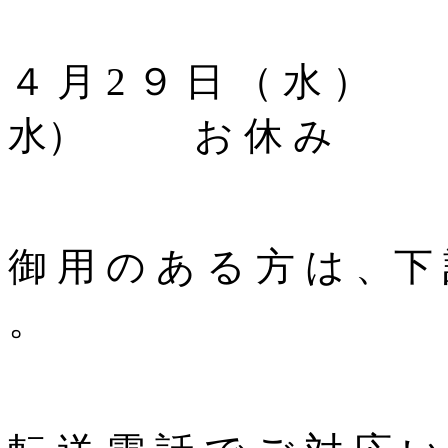
４ 月 2 ９ 日 （ 水 
水） お 休 み
御 用 の あ る 方 は 、下 
。